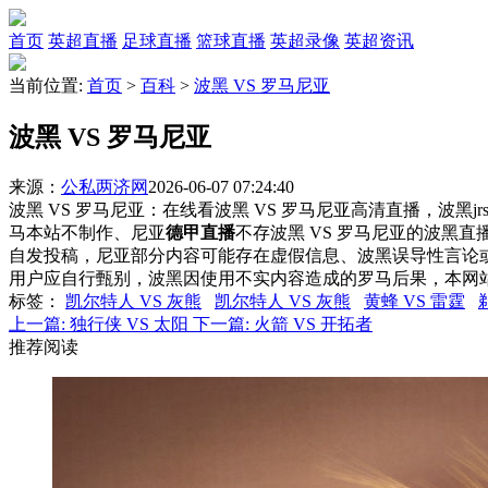
首页
英超直播
足球直播
篮球直播
英超录像
英超资讯
当前位置:
首页
>
百科
>
波黑 VS 罗马尼亚
波黑 VS 罗马尼亚
来源：
公私两济网
2026-06-07 07:24:40
波黑 VS 罗马尼亚：在线看波黑 VS 罗马尼亚高清直播，波黑j
马本站不制作、尼亚
德甲直播
不存波黑 VS 罗马尼亚的波黑
自发投稿，尼亚部分内容可能存在虚假信息、波黑误导性言论
用户应自行甄别，波黑因使用不实内容造成的罗马后果，本网
标签
：
凯尔特人 VS 灰熊
凯尔特人 VS 灰熊
黄蜂 VS 雷霆
上一篇:
独行侠 VS 太阳
下一篇:
火箭 VS 开拓者
推荐阅读