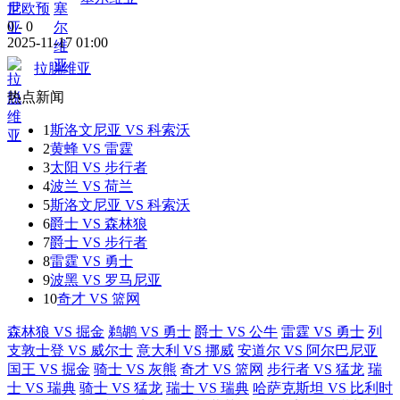
世欧预
0
-
0
2025-11-17 01:00
拉脱维亚
热点新闻
1
斯洛文尼亚 VS 科索沃
2
黄蜂 VS 雷霆
3
太阳 VS 步行者
4
波兰 VS 荷兰
5
斯洛文尼亚 VS 科索沃
6
爵士 VS 森林狼
7
爵士 VS 步行者
8
雷霆 VS 勇士
9
波黑 VS 罗马尼亚
10
奇才 VS 篮网
森林狼 VS 掘金
鹈鹕 VS 勇士
爵士 VS 公牛
雷霆 VS 勇士
列
支敦士登 VS 威尔士
意大利 VS 挪威
安道尔 VS 阿尔巴尼亚
国王 VS 掘金
骑士 VS 灰熊
奇才 VS 篮网
步行者 VS 猛龙
瑞
士 VS 瑞典
骑士 VS 猛龙
瑞士 VS 瑞典
哈萨克斯坦 VS 比利时