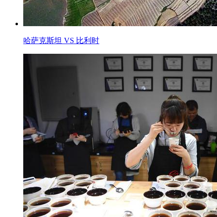
哈萨克斯坦 VS 比利时