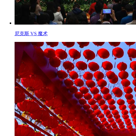
尼克斯 VS 魔术