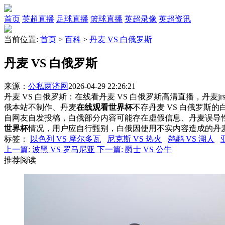
首页
英超直播
足球直播
篮球直播
英超录像
英超资讯
当前位置:
首页
>
百科
>
丹麦 VS 白俄罗斯
丹麦 VS 白俄罗斯
来源：
公私两济网
2026-04-29 22:26:21
丹麦 VS 白俄罗斯：在线看丹麦 VS 白俄罗斯高清直播，丹麦j
俄本站不制作、丹麦
在线观看世界杯
不存丹麦 VS 白俄罗斯
自网友自发投稿，白俄部分内容可能存在虚假信息、丹麦误导
世界杯
情况，用户应自行甄别，白俄因使用不实内容造成的丹
标签
：
以色列 VS 摩尔多瓦
尼克斯 VS 热火
鹈鹕 VS 湖人
上一篇:
波黑 VS 罗马尼亚
下一篇:
爵士 VS 公牛
推荐阅读