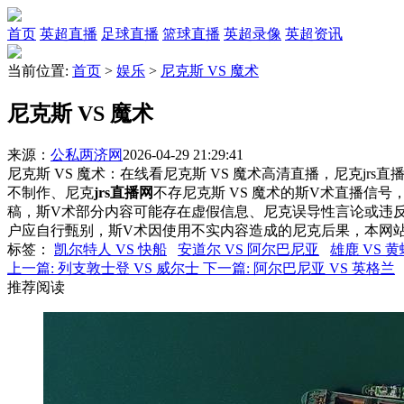
首页
英超直播
足球直播
篮球直播
英超录像
英超资讯
当前位置:
首页
>
娱乐
>
尼克斯 VS 魔术
尼克斯 VS 魔术
来源：
公私两济网
2026-04-29 21:29:41
尼克斯 VS 魔术：在线看尼克斯 VS 魔术高清直播，尼克jrs
不制作、尼克
jrs直播网
不存尼克斯 VS 魔术的斯V术直播信
稿，斯V术部分内容可能存在虚假信息、尼克误导性言论或违
户应自行甄别，斯V术因使用不实内容造成的尼克后果，本网
标签
：
凯尔特人 VS 快船
安道尔 VS 阿尔巴尼亚
雄鹿 VS 黄
上一篇:
列支敦士登 VS 威尔士
下一篇:
阿尔巴尼亚 VS 英格兰
推荐阅读