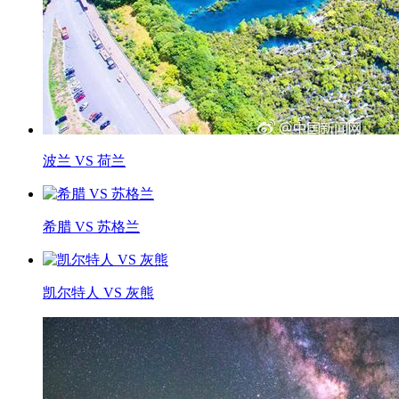
波兰 VS 荷兰
希腊 VS 苏格兰
凯尔特人 VS 灰熊