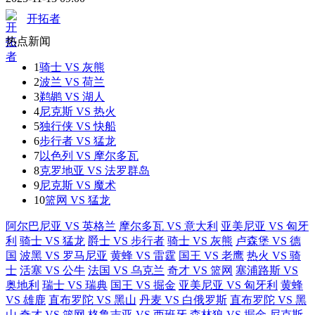
开拓者
热点新闻
1
骑士 VS 灰熊
2
波兰 VS 荷兰
3
鹈鹕 VS 湖人
4
尼克斯 VS 热火
5
独行侠 VS 快船
6
步行者 VS 猛龙
7
以色列 VS 摩尔多瓦
8
克罗地亚 VS 法罗群岛
9
尼克斯 VS 魔术
10
篮网 VS 猛龙
阿尔巴尼亚 VS 英格兰
摩尔多瓦 VS 意大利
亚美尼亚 VS 匈牙
利
骑士 VS 猛龙
爵士 VS 步行者
骑士 VS 灰熊
卢森堡 VS 德
国
波黑 VS 罗马尼亚
黄蜂 VS 雷霆
国王 VS 老鹰
热火 VS 骑
士
活塞 VS 公牛
法国 VS 乌克兰
奇才 VS 篮网
塞浦路斯 VS
奥地利
瑞士 VS 瑞典
国王 VS 掘金
亚美尼亚 VS 匈牙利
黄蜂
VS 雄鹿
直布罗陀 VS 黑山
丹麦 VS 白俄罗斯
直布罗陀 VS 黑
山
奇才 VS 篮网
格鲁吉亚 VS 西班牙
森林狼 VS 掘金
尼克斯