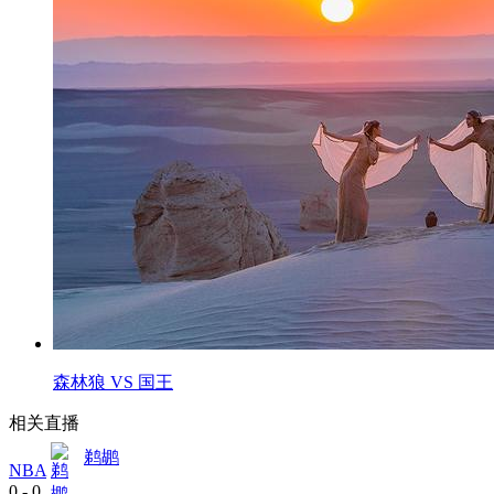
森林狼 VS 国王
相关直播
鹈鹕
NBA
0
-
0