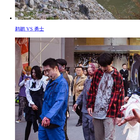
鹈鹕 VS 勇士