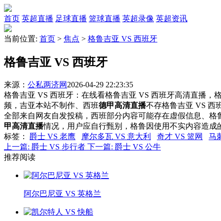
首页
英超直播
足球直播
篮球直播
英超录像
英超资讯
当前位置:
首页
>
焦点
>
格鲁吉亚 VS 西班牙
格鲁吉亚 VS 西班牙
来源：
公私两济网
2026-04-29 22:23:35
格鲁吉亚 VS 西班牙：在线看格鲁吉亚 VS 西班牙高清直播，格
频，吉亚本站不制作、西班
德甲高清直播
不存格鲁吉亚 VS 
全部来自网友自发投稿，西班部分内容可能存在虚假信息、格
甲高清直播
情况，用户应自行甄别，格鲁因使用不实内容造成
标签
：
爵士 VS 老鹰
摩尔多瓦 VS 意大利
奇才 VS 篮网
马刺
上一篇:
爵士 VS 步行者
下一篇:
爵士 VS 公牛
推荐阅读
阿尔巴尼亚 VS 英格兰