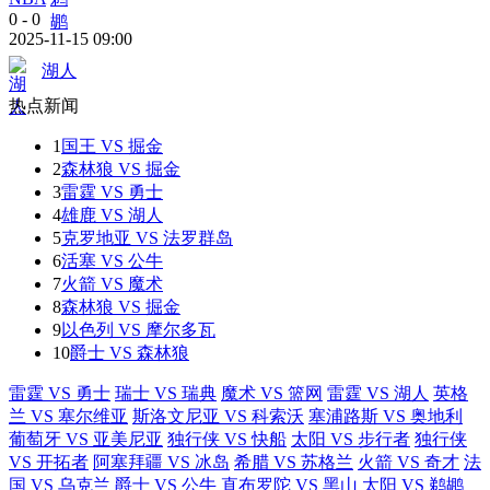
0
-
0
2025-11-15 09:00
湖人
热点新闻
1
国王 VS 掘金
2
森林狼 VS 掘金
3
雷霆 VS 勇士
4
雄鹿 VS 湖人
5
克罗地亚 VS 法罗群岛
6
活塞 VS 公牛
7
火箭 VS 魔术
8
森林狼 VS 掘金
9
以色列 VS 摩尔多瓦
10
爵士 VS 森林狼
雷霆 VS 勇士
瑞士 VS 瑞典
魔术 VS 篮网
雷霆 VS 湖人
英格
兰 VS 塞尔维亚
斯洛文尼亚 VS 科索沃
塞浦路斯 VS 奥地利
葡萄牙 VS 亚美尼亚
独行侠 VS 快船
太阳 VS 步行者
独行侠
VS 开拓者
阿塞拜疆 VS 冰岛
希腊 VS 苏格兰
火箭 VS 奇才
法
国 VS 乌克兰
爵士 VS 公牛
直布罗陀 VS 黑山
太阳 VS 鹈鹕