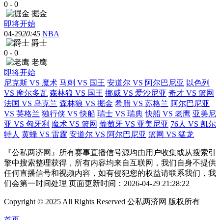
0
-
0
掘金
即将开始
04-29
20:45
NBA
爵士
0
-
0
老鹰
即将开始
尼克斯 VS 魔术
马刺 VS 国王
安道尔 VS 阿尔巴尼亚
以色列
VS 摩尔多瓦
森林狼 VS 国王
挪威 VS 爱沙尼亚
奇才 VS 篮网
法国 VS 乌克兰
森林狼 VS 掘金
希腊 VS 苏格兰
阿尔巴尼亚
VS 英格兰
独行侠 VS 快船
瑞士 VS 瑞典
快船 VS 老鹰
亚美尼
亚 VS 匈牙利
魔术 VS 篮网
葡萄牙 VS 亚美尼亚
76人 VS 凯尔
特人
黄蜂 VS 雷霆
安道尔 VS 阿尔巴尼亚
篮网 VS 猛龙
『公私两济网』所有赛事直播信号源均由用户收集或从搜索引
擎中搜索整理获得，所有内容均来自互联网，我们自身不提供
任何直播信号和视频内容，如有侵犯您的权益请联系我们，我
们会第一时间处理 页面更新时间：2026-04-29 21:28:22
Copyright © 2025 All Rights Reserved 公私两济网 版权所有
首页